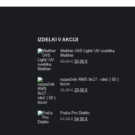
IZDELKI V AKCIJI
Walther UV5 Light/ UV svetilka
Walther
Izvirna
Trenutna
59,00
€
50,00
€
cena
cena
je
je:
bila:
50,00 €.
59,00 €.
razpočnik RWS 9x17 - rdeč ( 50 )
bizon
Izvirna
Trenutna
31,00
€
29,00
€
cena
cena
je
je:
bila:
29,00 €.
31,00 €.
Frača Pro Diablo
Izvirna
Trenutna
57,00
€
54,00
€
cena
cena
je
je:
bila:
54,00 €.