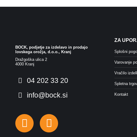
DIPLOME & PRIZNANJA
DARILNI BONI
ZA UPOR
BOCK, podjetje za izdelavo in prodajo
Splošni pogo
lovskega orožja, d.o.o., Kranj
Dražgoška ulica 2
Varovanje po
4000 Kranj
Vračilo izdel
04 202 33 20
Spletna trgo
info@bock.si
Kontakt
Facebook
Instagram