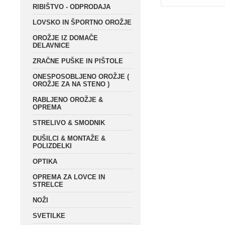
RIBIŠTVO - ODPRODAJA
LOVSKO IN ŠPORTNO OROŽJE
OROŽJE IZ DOMAČE
Akah 10×42 B/GA
DELAVNICE
ZRAČNE PUŠKE IN PIŠTOLE
149,0
ONESPOSOBLJENO OROŽJE (
OROŽJE ZA NA STENO )
RABLJENO OROŽJE &
OPREMA
Akah 8×56 B/GA 
STRELIVO & SMODNIK
DUŠILCI & MONTAŽE &
229,0
POLIZDELKI
OPTIKA
OPREMA ZA LOVCE IN
STRELCE
NOŽI
SVETILKE