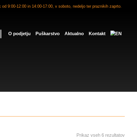
 od 9:00-12:00 in 14:00-17:00, v soboto, nedeljo ter praznikih zaprto.
|
O podjetju
Puškarstvo
Aktualno
Kontakt
Prikaz vseh 6 rezultatov