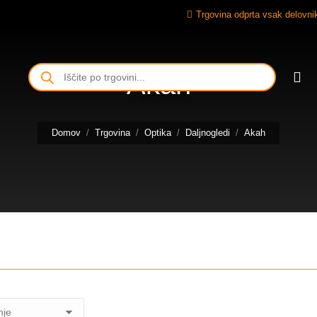
Trgovina odprta vsak delovnik
Iskanje
Akah
izdelkov
Tukaj ste:
Domov
Trgovina
Optika
Daljnogledi
Akah