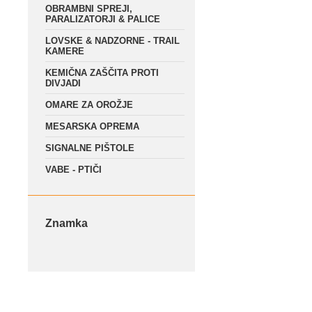
OBRAMBNI SPREJI,
PARALIZATORJI & PALICE
LOVSKE & NADZORNE - TRAIL
KAMERE
KEMIČNA ZAŠČITA PROTI
DIVJADI
OMARE ZA OROŽJE
MESARSKA OPREMA
SIGNALNE PIŠTOLE
VABE - PTIČI
ZA PREŽIVETJE V NARAVI
ZABAVNA PIROTEHNIKA
Znamka
FRAČE
NEGA USNJA
PAST ZA VOLUHARJA
PIKADO