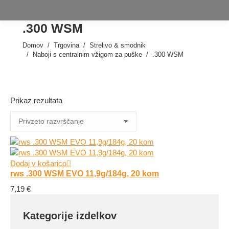
.300 WSM
Domov
Trgovina
Strelivo & smodnik
Tukaj ste:
Naboji s centralnim vžigom za puške
.300 WSM
Prikaz rezultata
Dodaj v košarico
rws .300 WSM EVO 11,9g/184g, 20 kom
7,19
€
Kategorije izdelkov