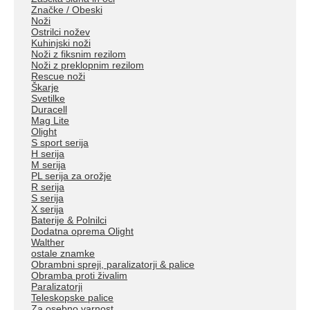
Značke / Obeski
Noži
Ostrilci nožev
Kuhinjski noži
Noži z fiksnim rezilom
Noži z preklopnim rezilom
Rescue noži
Škarje
Svetilke
Duracell
Mag Lite
Olight
S sport serija
H serija
M serija
PL serija za orožje
R serija
S serija
X serija
Baterije & Polnilci
Dodatna oprema Olight
Walther
ostale znamke
Obrambni spreji, paralizatorji & palice
Obramba proti živalim
Paralizatorji
Teleskopske palice
Za osebno varnost