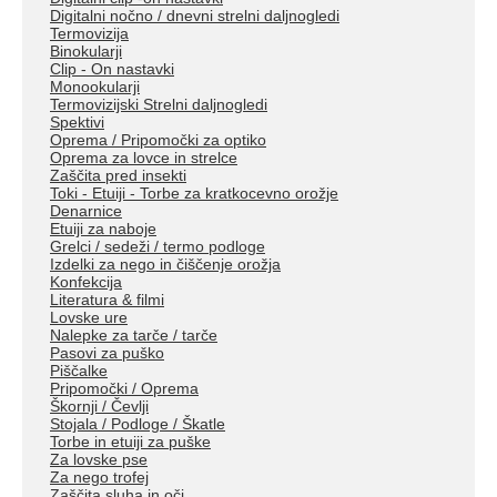
Digitalni nočno / dnevni strelni daljnogledi
Termovizija
Binokularji
Clip - On nastavki
Monookularji
Termovizijski Strelni daljnogledi
Spektivi
Oprema / Pripomočki za optiko
Oprema za lovce in strelce
Zaščita pred insekti
Toki - Etuiji - Torbe za kratkocevno orožje
Denarnice
Etuiji za naboje
Grelci / sedeži / termo podloge
Izdelki za nego in čiščenje orožja
Konfekcija
Literatura & filmi
Lovske ure
Nalepke za tarče / tarče
Pasovi za puško
Piščalke
Pripomočki / Oprema
Škornji / Čevlji
Stojala / Podloge / Škatle
Torbe in etuiji za puške
Za lovske pse
Za nego trofej
Zaščita sluha in oči