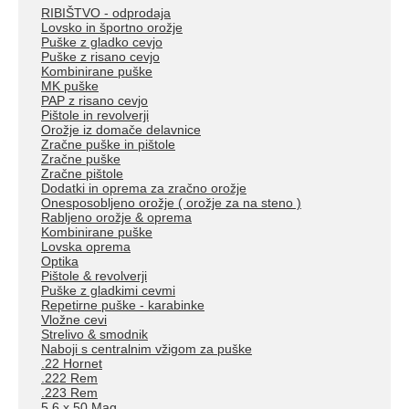
RIBIŠTVO - odprodaja
Lovsko in športno orožje
Puške z gladko cevjo
Puške z risano cevjo
Kombinirane puške
MK puške
PAP z risano cevjo
Pištole in revolverji
Orožje iz domače delavnice
Zračne puške in pištole
Zračne puške
Zračne pištole
Dodatki in oprema za zračno orožje
Onesposobljeno orožje ( orožje za na steno )
Rabljeno orožje & oprema
Kombinirane puške
Lovska oprema
Optika
Pištole & revolverji
Puške z gladkimi cevmi
Repetirne puške - karabinke
Vložne cevi
Strelivo & smodnik
Naboji s centralnim vžigom za puške
.22 Hornet
.222 Rem
.223 Rem
5,6 x 50 Mag