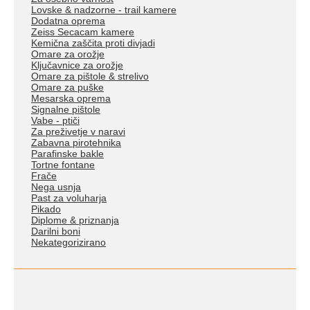
Lovske & nadzorne - trail kamere
Dodatna oprema
Zeiss Secacam kamere
Kemična zaščita proti divjadi
Omare za orožje
Ključavnice za orožje
Omare za pištole & strelivo
Omare za puške
Mesarska oprema
Signalne pištole
Vabe - ptiči
Za preživetje v naravi
Zabavna pirotehnika
Parafinske bakle
Tortne fontane
Frače
Nega usnja
Past za voluharja
Pikado
Diplome & priznanja
Darilni boni
Nekategorizirano