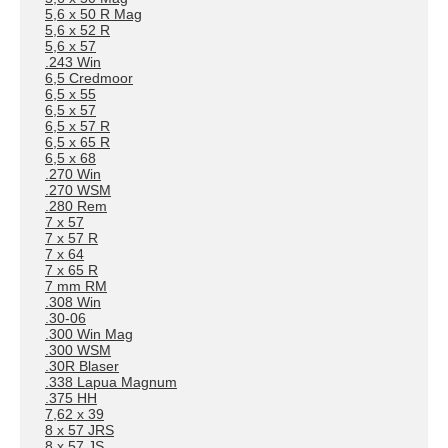
5,6 x 50 R Mag
5,6 x 52 R
5,6 x 57
.243 Win
6,5 Credmoor
6,5 x 55
6,5 x 57
6,5 x 57 R
6,5 x 65 R
6,5 x 68
.270 Win
.270 WSM
.280 Rem
7 x 57
7 x 57 R
7 x 64
7 x 65 R
7 mm RM
.308 Win
.30-06
.300 Win Mag
.300 WSM
.30R Blaser
.338 Lapua Magnum
.375 HH
7,62 x 39
8 x 57 JRS
8 x 57 JS