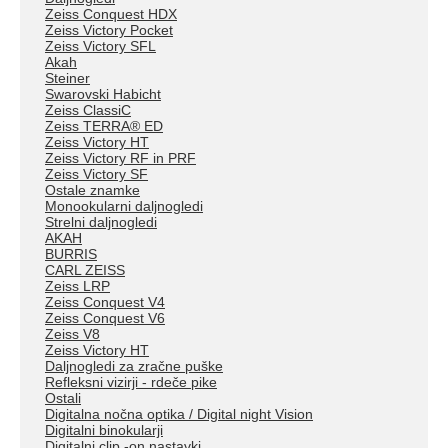
Zeiss Conquest HDX
Zeiss Victory Pocket
Zeiss Victory SFL
Akah
Steiner
Swarovski Habicht
Zeiss ClassiC
Zeiss TERRA® ED
Zeiss Victory HT
Zeiss Victory RF in PRF
Zeiss Victory SF
Ostale znamke
Monookularni daljnogledi
Strelni daljnogledi
AKAH
BURRIS
CARL ZEISS
Zeiss LRP
Zeiss Conquest V4
Zeiss Conquest V6
Zeiss V8
Zeiss Victory HT
Daljnogledi za zračne puške
Refleksni vizirji - rdeče pike
Ostali
Digitalna nočna optika / Digital night Vision
Digitalni binokularji
Digitalni clip -on nastavki