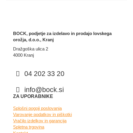
BOCK, podjetje za izdelavo in prodajo lovskega
orožja, d.o.o., Kranj
Dražgoška ulica 2
4000 Kranj
04 202 33 20
info@bock.si
Facebook
Instagram
ZA UPORABNIKE
Splošni pogoji poslovanja
Varovanje podatkov in piškotki
Vračilo izdelkov in garancija
Spletna trgovina