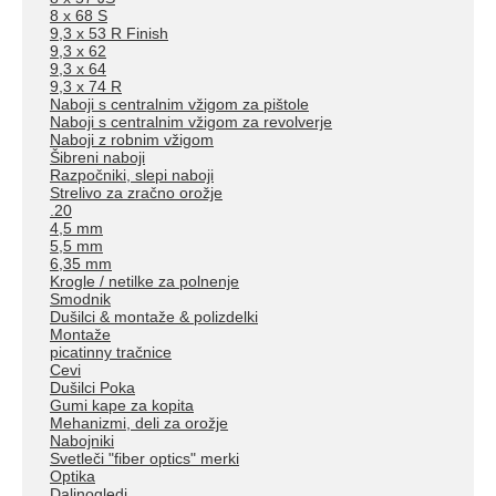
8 x 68 S
9,3 x 53 R Finish
9,3 x 62
9,3 x 64
9,3 x 74 R
Naboji s centralnim vžigom za pištole
Naboji s centralnim vžigom za revolverje
Naboji z robnim vžigom
Šibreni naboji
Razpočniki, slepi naboji
Strelivo za zračno orožje
.20
4,5 mm
5,5 mm
6,35 mm
Krogle / netilke za polnenje
Smodnik
Dušilci & montaže & polizdelki
Montaže
picatinny tračnice
Cevi
Dušilci Poka
Gumi kape za kopita
Mehanizmi, deli za orožje
Nabojniki
Svetleči "fiber optics" merki
Optika
Daljnogledi