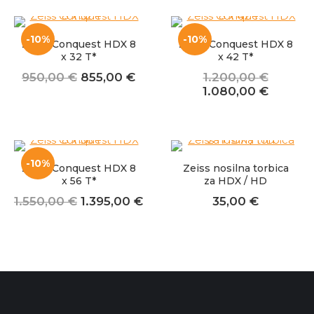
bila:
1.530,0
1.600,00 €.
1.700,00 €.
-10%
-10%
Zeiss Conquest HDX 8
Zeiss Conquest HDX 8
x 32 T*
x 42 T*
Izvirna
Trenutna
950,00
€
855,00
€
1.200,00
€
cena
cena
Izvirna
Trenut
1.080,00
€
je
je:
cena
cena
bila:
855,00 €.
je
je:
950,00 €.
bila:
1.080,0
1.200,00 €.
-10%
Zeiss Conquest HDX 8
Zeiss nosilna torbica
x 56 T*
za HDX / HD
Izvirna
Trenutna
1.550,00
€
1.395,00
€
35,00
€
cena
cena
je
je:
bila:
1.395,00 €.
1.550,00 €.