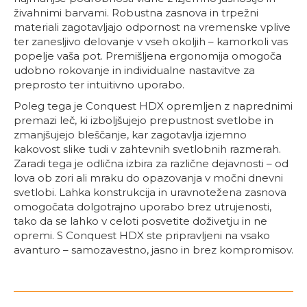
živahnimi barvami. Robustna zasnova in trpežni
materiali zagotavljajo odpornost na vremenske vplive
ter zanesljivo delovanje v vseh okoljih – kamorkoli vas
popelje vaša pot. Premišljena ergonomija omogoča
udobno rokovanje in individualne nastavitve za
preprosto ter intuitivno uporabo.
Poleg tega je Conquest HDX opremljen z naprednimi
premazi leč, ki izboljšujejo prepustnost svetlobe in
zmanjšujejo bleščanje, kar zagotavlja izjemno
kakovost slike tudi v zahtevnih svetlobnih razmerah.
Zaradi tega je odlična izbira za različne dejavnosti – od
lova ob zori ali mraku do opazovanja v močni dnevni
svetlobi. Lahka konstrukcija in uravnotežena zasnova
omogočata dolgotrajno uporabo brez utrujenosti,
tako da se lahko v celoti posvetite doživetju in ne
opremi. S Conquest HDX ste pripravljeni na vsako
avanturo – samozavestno, jasno in brez kompromisov.