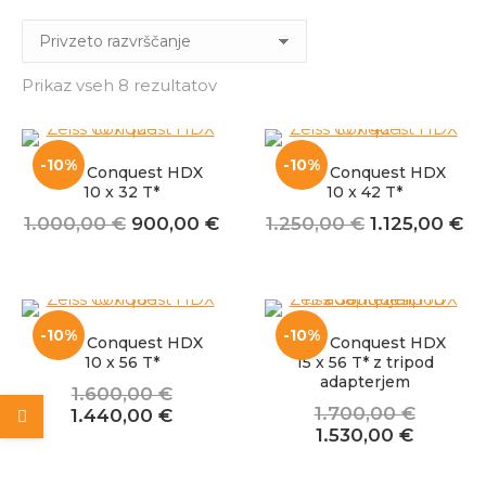
Prikaz vseh 8 rezultatov
-10%
-10%
Zeiss Conquest HDX
Zeiss Conquest HDX
10 x 32 T*
10 x 42 T*
Izvirna
Trenutna
Izvirna
Tr
1.000,00
€
900,00
€
1.250,00
€
1.125,00
€
cena
cena
cena
ce
je
je:
je
je:
bila:
900,00 €.
bila:
1.
1.000,00 €.
1.250,00 €.
-10%
-10%
Zeiss Conquest HDX
Zeiss Conquest HDX
10 x 56 T*
15 x 56 T* z tripod
adapterjem
1.600,00
€
1.700,00
€
Izvirna
Trenutna
1.440,00
€
Izvirna
Trenut
1.530,00
€
cena
cena
cena
cena
je
je:
je
je:
bila:
1.440,00 €.