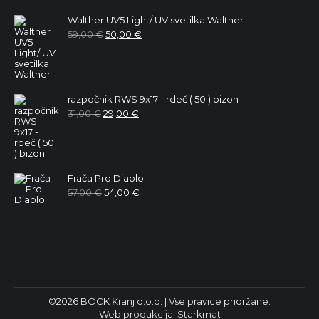
Walther UV5 Light/ UV svetilka Walther
Izvirna
Trenutna
59,00
€
50,00
€
cena
cena
je
je:
bila:
50,00 €.
59,00 €.
razpočnik RWS 9x17 - rdeč ( 50 ) bizon
Izvirna
Trenutna
31,00
€
29,00
€
cena
cena
je
je:
bila:
29,00 €.
31,00 €.
Frača Pro Diablo
Izvirna
Trenutna
57,00
€
54,00
€
cena
cena
je
je:
bila:
54,00 €.
57,00 €.
©2026 BOCK Kranj d.o.o. | Vse pravice pridržane.
Web produkcija:
Starkmat