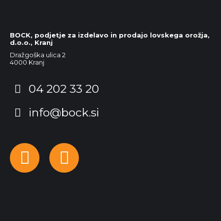
BOCK, podjetje za izdelavo in prodajo lovskega orožja,
d.o.o., Kranj
Dražgoška ulica 2
4000 Kranj
04 202 33 20
info@bock.si
Facebook
Instagram