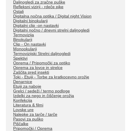
Daljnogledi za zračne puške
Refleksni vizirji - rdeče pike
Ostali
Digitalna nočna optika / Digital night Vision
Digitalni binokularji
Digitalni clip -on nastavki
Digitalni nočno / dnevni strelni daljnogledi
Termovizija
Binokularji
Clip - On nastavki
Monookularji
Termovizijski Strelni daljnogledi
Spektivi
Oprema / Pripomočki za optiko
Oprema za lovce in strelce
Zaščita pred insekti
Toki - Etuiji - Torbe za kratkocevno orožje
Denarnice
Etuiji za naboje
Grelci / sedeži / termo podloge
Izdelki za nego in čiščenje orožja
Konfekcija
Literatura & filmi
Lovske ure
Nalepke za tarče / tarče
Pasovi za puško
Piščalke
Pripomočki / Oprema