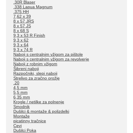
.30R Blaser
.338 Lapua Magnum
.375 HH
7,62 x 39
8 x 57 JRS
8 x 57 JS
8 x 68 S
9,3 x 53 R Finish
9,3 x 62
9,3 x 64
9,3 x 74 R
Naboji s centralnim vžigom za pištole
Naboji s centralnim vžigom za revolverje
Naboji z robnim vžigom
Šibreni naboji
Razpočniki, slepi naboji
Strelivo za zračno orožje
.20
4,5 mm
5,5 mm
6,35 mm
Krogle / netilke za polnenje
Smodnik
Dušilci & montaže & polizdelki
Montaže
picatinny tračnice
Cevi
Dušilci Poka