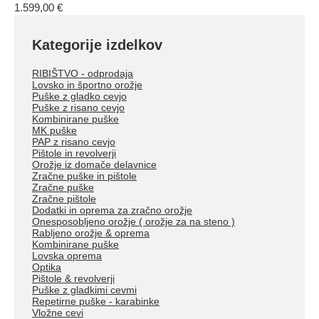
1.599,00
€
Kategorije izdelkov
RIBIŠTVO - odprodaja
Lovsko in športno orožje
Puške z gladko cevjo
Puške z risano cevjo
Kombinirane puške
MK puške
PAP z risano cevjo
Pištole in revolverji
Orožje iz domače delavnice
Zračne puške in pištole
Zračne puške
Zračne pištole
Dodatki in oprema za zračno orožje
Onesposobljeno orožje ( orožje za na steno )
Rabljeno orožje & oprema
Kombinirane puške
Lovska oprema
Optika
Pištole & revolverji
Puške z gladkimi cevmi
Repetirne puške - karabinke
Vložne cevi