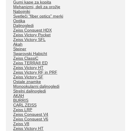
Gumi kape za kopita
Mehanizmi, deli za orožje
Nabojniki
Svetleči "fiber optics" merki
Optika
Daljnogledi
Zeiss Conquest HDX
Zeiss Victory Pocket
Zeiss Victory SFL
Akah
Steiner
Swarovski Habicht
Zeiss ClassiC
Zeiss TERRA® ED
Zeiss Victory HT
Zeiss Victory RF in PRF
Zeiss Victory SF
Ostale znamke
Monookularni daljnogledi
Strelni daljnogledi
AKAH
BURRIS
CARL ZEISS
Zeiss LRP
Zeiss Conquest V4
Zeiss Conquest V6
Zeiss V8
Zeiss Victory HT