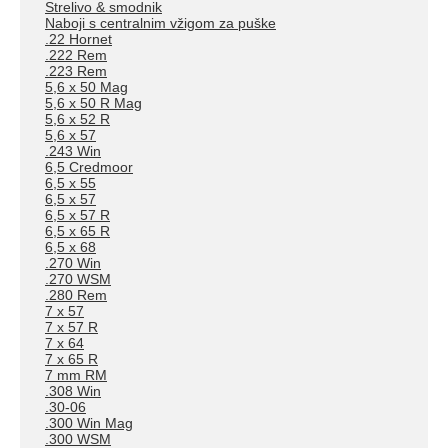
Strelivo & smodnik
Naboji s centralnim vžigom za puške
.22 Hornet
.222 Rem
.223 Rem
5,6 x 50 Mag
5,6 x 50 R Mag
5,6 x 52 R
5,6 x 57
.243 Win
6,5 Credmoor
6,5 x 55
6,5 x 57
6,5 x 57 R
6,5 x 65 R
6,5 x 68
.270 Win
.270 WSM
.280 Rem
7 x 57
7 x 57 R
7 x 64
7 x 65 R
7 mm RM
.308 Win
.30-06
.300 Win Mag
.300 WSM