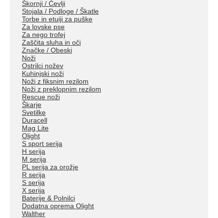
Škornji / Čevlji
Stojala / Podloge / Škatle
Torbe in etuiji za puške
Za lovske pse
Za nego trofej
Zaščita sluha in oči
Značke / Obeski
Noži
Ostrilci nožev
Kuhinjski noži
Noži z fiksnim rezilom
Noži z preklopnim rezilom
Rescue noži
Škarje
Svetilke
Duracell
Mag Lite
Olight
S sport serija
H serija
M serija
PL serija za orožje
R serija
S serija
X serija
Baterije & Polnilci
Dodatna oprema Olight
Walther