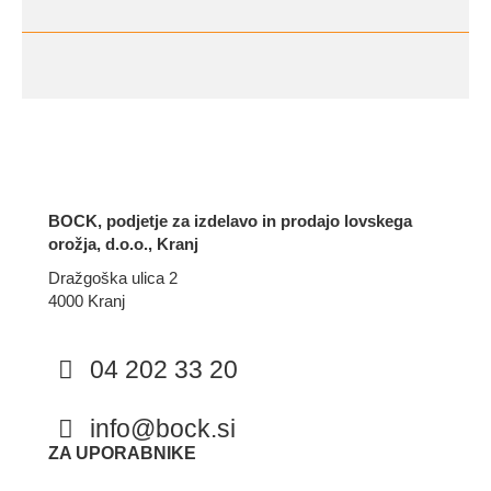
BOCK, podjetje za izdelavo in prodajo lovskega
orožja, d.o.o., Kranj
Dražgoška ulica 2
4000 Kranj
04 202 33 20
info@bock.si
Facebook
Instagram
ZA UPORABNIKE