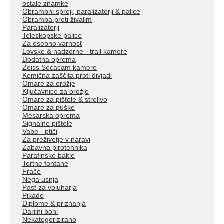
ostale znamke
Obrambni spreji, paralizatorji & palice
Obramba proti živalim
Paralizatorji
Teleskopske palice
Za osebno varnost
Lovske & nadzorne - trail kamere
Dodatna oprema
Zeiss Secacam kamere
Kemična zaščita proti divjadi
Omare za orožje
Ključavnice za orožje
Omare za pištole & strelivo
Omare za puške
Mesarska oprema
Signalne pištole
Vabe - ptiči
Za preživetje v naravi
Zabavna pirotehnika
Parafinske bakle
Tortne fontane
Frače
Nega usnja
Past za voluharja
Pikado
Diplome & priznanja
Darilni boni
Nekategorizirano