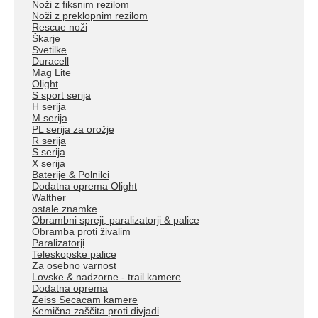
Noži z fiksnim rezilom
Noži z preklopnim rezilom
Rescue noži
Škarje
Svetilke
Duracell
Mag Lite
Olight
S sport serija
H serija
M serija
PL serija za orožje
R serija
S serija
X serija
Baterije & Polnilci
Dodatna oprema Olight
Walther
ostale znamke
Obrambni spreji, paralizatorji & palice
Obramba proti živalim
Paralizatorji
Teleskopske palice
Za osebno varnost
Lovske & nadzorne - trail kamere
Dodatna oprema
Zeiss Secacam kamere
Kemična zaščita proti divjadi