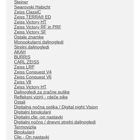
Steiner
Swarovski Habicht
Zeiss ClassiC
Zeiss TERRA® ED
Zeiss Victory HT
Zeiss Victory RF in PRF
Zeiss Victory SF
Ostale znamke
Monookularni daljnogledi
Strelni daljnogledi
AKAH
BURRIS
CARL ZEISS
Zeiss LRP
Zeiss Conquest V4
Zeiss Conquest V6
Zeiss V8
Zeiss Victory HT
Daljnogledi za zračne puške
Refleksni vizirji - rdeče pike
Ostali
Digitalna nočna optika / Digital night Vision
Digitalni binokularji
Digitalni clip -on nastavki
Digitalni nočno / dnevni strelni daljnogledi
Termovizija
Binokularji
Clip - On nastavki