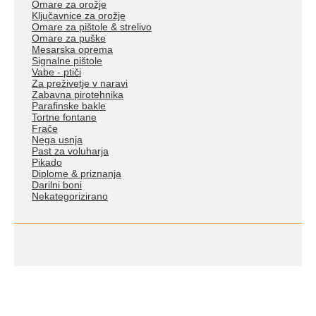
Omare za orožje
Ključavnice za orožje
Omare za pištole & strelivo
Omare za puške
Mesarska oprema
Signalne pištole
Vabe - ptiči
Za preživetje v naravi
Zabavna pirotehnika
Parafinske bakle
Tortne fontane
Frače
Nega usnja
Past za voluharja
Pikado
Diplome & priznanja
Darilni boni
Nekategorizirano