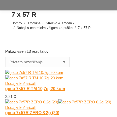
7 x 57 R
Domov
Trgovina
Strelivo & smodnik
Tukaj ste:
Naboji s centralnim vžigom za puške
7 x 57 R
Prikaz vseh 13 rezultatov
Dodaj v košarico
geco 7×57 R TM 10,7g, 20 kom
2,21
€
Dodaj v košarico
geco 7x57R ZERO 8,2g (20)