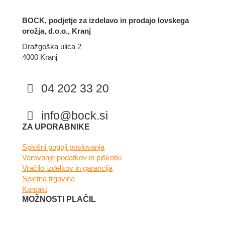
BOCK, podjetje za izdelavo in prodajo lovskega
orožja, d.o.o., Kranj
Dražgoška ulica 2
4000 Kranj
04 202 33 20
info@bock.si
Facebook
Instagram
ZA UPORABNIKE
Splošni pogoji poslovanja
Varovanje podatkov in piškotki
Vračilo izdelkov in garancija
Spletna trgovina
Kontakt
MOŽNOSTI PLAČIL