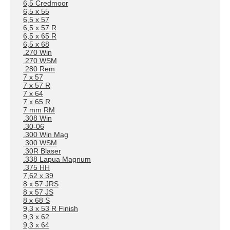
6,5 Credmoor
6,5 x 55
6,5 x 57
6,5 x 57 R
6,5 x 65 R
6,5 x 68
.270 Win
.270 WSM
.280 Rem
7 x 57
7 x 57 R
7 x 64
7 x 65 R
7 mm RM
.308 Win
.30-06
.300 Win Mag
.300 WSM
.30R Blaser
.338 Lapua Magnum
.375 HH
7,62 x 39
8 x 57 JRS
8 x 57 JS
8 x 68 S
9,3 x 53 R Finish
9,3 x 62
9,3 x 64