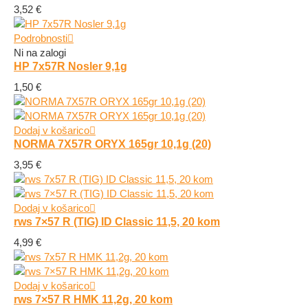
3,52
€
Podrobnosti
Ni na zalogi
HP 7x57R Nosler 9,1g
1,50
€
Dodaj v košarico
NORMA 7X57R ORYX 165gr 10,1g (20)
3,95
€
Dodaj v košarico
rws 7×57 R (TIG) ID Classic 11,5, 20 kom
4,99
€
Dodaj v košarico
rws 7×57 R HMK 11,2g, 20 kom