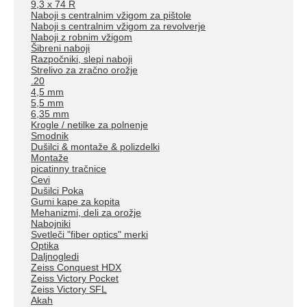
9,3 x 74 R
Naboji s centralnim vžigom za pištole
Naboji s centralnim vžigom za revolverje
Naboji z robnim vžigom
Šibreni naboji
Razpočniki, slepi naboji
Strelivo za zračno orožje
.20
4,5 mm
5,5 mm
6,35 mm
Krogle / netilke za polnenje
Smodnik
Dušilci & montaže & polizdelki
Montaže
picatinny tračnice
Cevi
Dušilci Poka
Gumi kape za kopita
Mehanizmi, deli za orožje
Nabojniki
Svetleči "fiber optics" merki
Optika
Daljnogledi
Zeiss Conquest HDX
Zeiss Victory Pocket
Zeiss Victory SFL
Akah