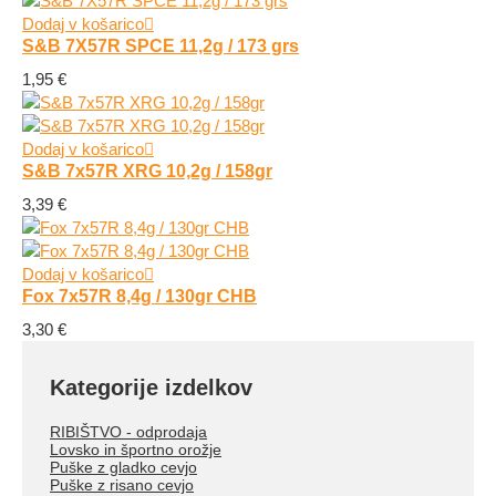
Dodaj v košarico
S&B 7X57R SPCE 11,2g / 173 grs
1,95
€
Dodaj v košarico
S&B 7x57R XRG 10,2g / 158gr
3,39
€
Dodaj v košarico
Fox 7x57R 8,4g / 130gr CHB
3,30
€
Kategorije izdelkov
RIBIŠTVO - odprodaja
Lovsko in športno orožje
Puške z gladko cevjo
Puške z risano cevjo