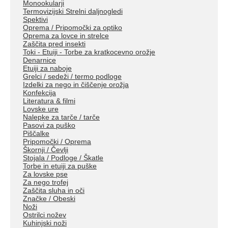
Monookularji
Termovizijski Strelni daljnogledi
Spektivi
Oprema / Pripomočki za optiko
Oprema za lovce in strelce
Zaščita pred insekti
Toki - Etuiji - Torbe za kratkocevno orožje
Denarnice
Etuiji za naboje
Grelci / sedeži / termo podloge
Izdelki za nego in čiščenje orožja
Konfekcija
Literatura & filmi
Lovske ure
Nalepke za tarče / tarče
Pasovi za puško
Piščalke
Pripomočki / Oprema
Škornji / Čevlji
Stojala / Podloge / Škatle
Torbe in etuiji za puške
Za lovske pse
Za nego trofej
Zaščita sluha in oči
Značke / Obeski
Noži
Ostrilci nožev
Kuhinjski noži