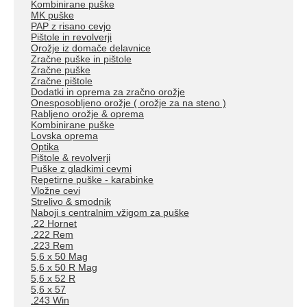
Kombinirane puške
MK puške
PAP z risano cevjo
Pištole in revolverji
Orožje iz domače delavnice
Zračne puške in pištole
Zračne puške
Zračne pištole
Dodatki in oprema za zračno orožje
Onesposobljeno orožje ( orožje za na steno )
Rabljeno orožje & oprema
Kombinirane puške
Lovska oprema
Optika
Pištole & revolverji
Puške z gladkimi cevmi
Repetirne puške - karabinke
Vložne cevi
Strelivo & smodnik
Naboji s centralnim vžigom za puške
.22 Hornet
.222 Rem
.223 Rem
5,6 x 50 Mag
5,6 x 50 R Mag
5,6 x 52 R
5,6 x 57
.243 Win