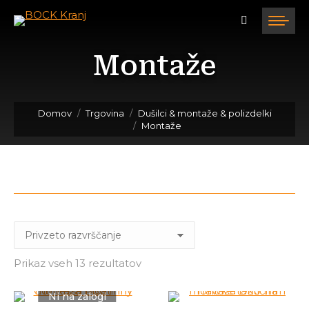
Montaže
Tukaj ste:
Domov
Trgovina
Dušilci & montaže & polizdelki
Montaže
Prikaz vseh 13 rezultatov
Ni na zalogi