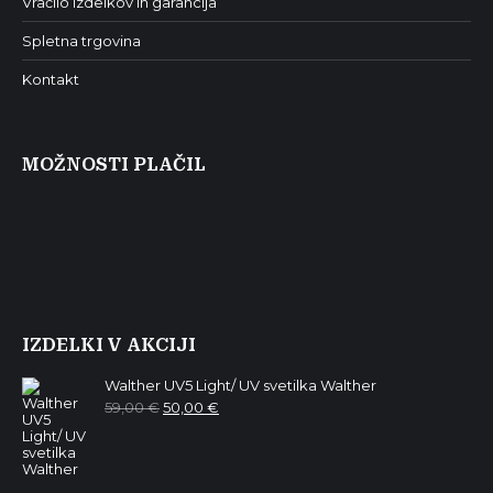
Vračilo izdelkov in garancija
Spletna trgovina
Kontakt
MOŽNOSTI PLAČIL
IZDELKI V AKCIJI
Walther UV5 Light/ UV svetilka Walther
Izvirna
Trenutna
59,00
€
50,00
€
cena
cena
je
je:
bila:
50,00 €.
59,00 €.