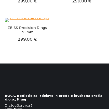
299,00
€
299,00
€
ZEISS Precision Rings
36 mm
299,00
€
BOCK, podjetje za izdelavo in prodajo lovskega orožja,
d.o.o., Kranj
Dražgoška ulica 2