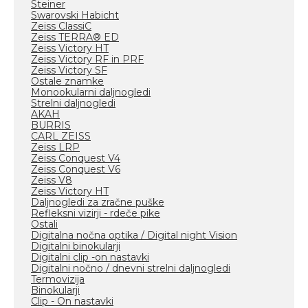
Steiner
Swarovski Habicht
Zeiss ClassiC
Zeiss TERRA® ED
Zeiss Victory HT
Zeiss Victory RF in PRF
Zeiss Victory SF
Ostale znamke
Monookularni daljnogledi
Strelni daljnogledi
AKAH
BURRIS
CARL ZEISS
Zeiss LRP
Zeiss Conquest V4
Zeiss Conquest V6
Zeiss V8
Zeiss Victory HT
Daljnogledi za zračne puške
Refleksni vizirji - rdeče pike
Ostali
Digitalna nočna optika / Digital night Vision
Digitalni binokularji
Digitalni clip -on nastavki
Digitalni nočno / dnevni strelni daljnogledi
Termovizija
Binokularji
Clip - On nastavki