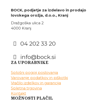
BOCK, podjetje za izdelavo in prodajo
lovskega orožja, d.o.o., Kranj
Dražgoška ulica 2
4000 Kranj
04 202 33 20
info@bock.si
Facebook
Instagram
ZA UPORABNIKE
Splošni pogoji poslovanja
Varovanje podatkov in piškotki
Vračilo izdelkov in garancija
Spletna trgovina
Kontakt
MOŽNOSTI PLAČIL