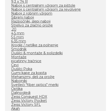
9,3 x 74 R
Naboji s centralnim vžigom za pištole
Naboji s centralnim vžigom za revolverje
Naboji z robnim vžigom
Šibreni naboji
Razpočniki, slepi naboji
Strelivo za zračno orožje
.20
4,5 mm
5,5 mm
6,35 mm
Krogle / netilke za polnenje
Smodnik
Dušilci & montaže & polizdelki
Montaže
picatinny tračnice
Cevi
Dušilci Poka
Gumi kape za kopita
Mehanizmi, deli za orožje
Nabojniki
Svetleči "fiber optics" merki
Optika
Daljnogledi
Zeiss Conquest HDX
Zeiss Victory Pocket
Zeiss Victory SFL
Akah