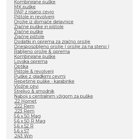
Kombinirane puške
MK puške
PAP z risano cevjo
Pištole in revolverji
Orožje iz domače delavnice
Zračne puške in pištole
Zračne puške
Zračne pištole
Dodatki in oprema za zračno orožje
Onesposobljeno orožje ( orožje za na steno )
Rabljeno orožje & oprema
Kombinirane puške
Lovska oprema
Optika
Pištole & revolverji
Puške z gladkimi cevmi
Repetirne puške - karabinke
Vložne cevi
Strelivo & smodnik
Naboji s centralnim vžigom za puške
.22 Hornet
.222 Rem
.223 Rem
5,6 x 50 Mag
5,6 x 50 R Mag
5,6 x 52 R
5,6 x 57
.243 Win