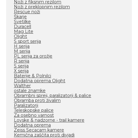
Noži z fiksnim rezilom
Noži z preklopnim rezilom
Rescue noži
Škarje
Svetilke
Duracell
Mag Lite
Olight
S sport serija
H serija
M serija
PL serija za orožje
R serija
S serija
X serija
Baterije & Polnilci
Dodatna oprema Olight
Walther
ostale znamke
Obrambni spreji, paralizatorji & palice
Obramba proti živalim
Paralizatorji
Teleskopske palice
Za osebno varnost
Lovske & nadzorne - trail kamere
Dodatna oprema
Zeiss Secacam kamere
Kemična zaščita proti divjadi