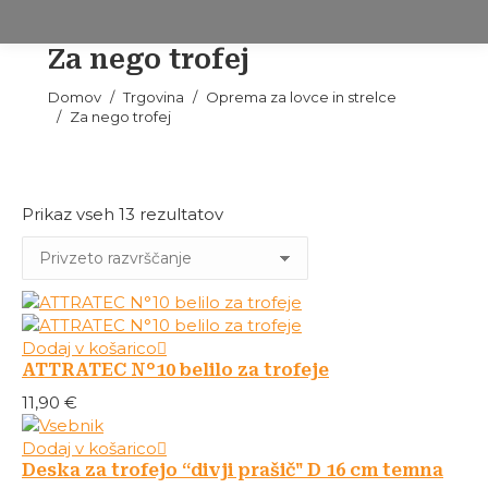
Za nego trofej
Tukaj ste:
Domov
Trgovina
Oprema za lovce in strelce
Za nego trofej
Prikaz vseh 13 rezultatov
Dodaj v košarico
ATTRATEC N°10 belilo za trofeje
11,90
€
Dodaj v košarico
Deska za trofejo “divji prašič" D 16 cm temna