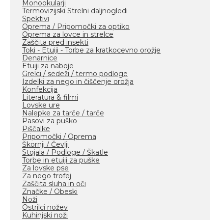
Monookularji
Termovizijski Strelni daljnogledi
Spektivi
Oprema / Pripomočki za optiko
Oprema za lovce in strelce
Zaščita pred insekti
Toki - Etuiji - Torbe za kratkocevno orožje
Denarnice
Etuiji za naboje
Grelci / sedeži / termo podloge
Izdelki za nego in čiščenje orožja
Konfekcija
Literatura & filmi
Lovske ure
Nalepke za tarče / tarče
Pasovi za puško
Piščalke
Pripomočki / Oprema
Škornji / Čevlji
Stojala / Podloge / Škatle
Torbe in etuiji za puške
Za lovske pse
Za nego trofej
Zaščita sluha in oči
Značke / Obeski
Noži
Ostrilci nožev
Kuhinjski noži