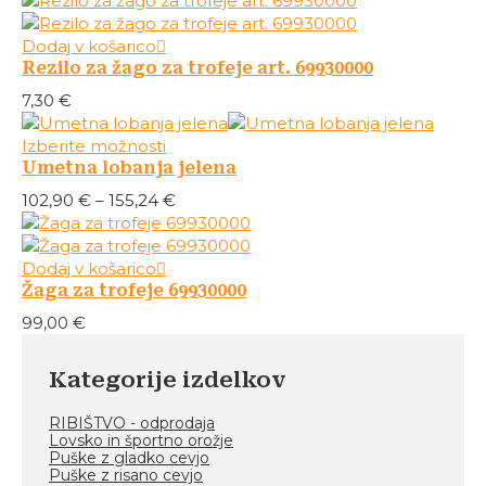
Dodaj v košarico
Rezilo za žago za trofeje art. 69930000
7,30
€
Ta
Izberite možnosti
Umetna lobanja jelena
izdelek
ima
Cenovni
102,90
€
–
155,24
€
več
razpon:
različic.
od
Možnosti
102,90 €
Dodaj v košarico
lahko
Žaga za trofeje 69930000
do
izberete
155,24 €
99,00
€
na
strani
izdelka
Kategorije izdelkov
RIBIŠTVO - odprodaja
Lovsko in športno orožje
Puške z gladko cevjo
Puške z risano cevjo