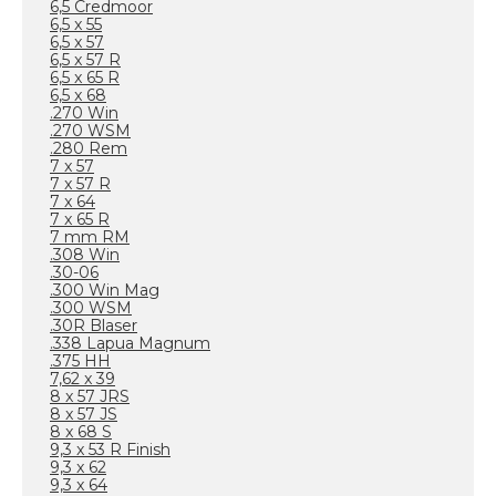
6,5 Credmoor
6,5 x 55
6,5 x 57
6,5 x 57 R
6,5 x 65 R
6,5 x 68
.270 Win
.270 WSM
.280 Rem
7 x 57
7 x 57 R
7 x 64
7 x 65 R
7 mm RM
.308 Win
.30-06
.300 Win Mag
.300 WSM
.30R Blaser
.338 Lapua Magnum
.375 HH
7,62 x 39
8 x 57 JRS
8 x 57 JS
8 x 68 S
9,3 x 53 R Finish
9,3 x 62
9,3 x 64