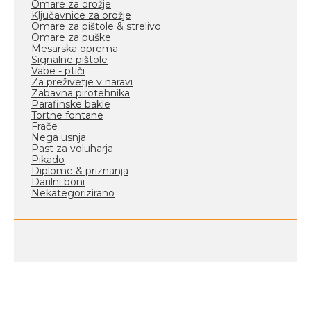
Omare za orožje
Ključavnice za orožje
Omare za pištole & strelivo
Omare za puške
Mesarska oprema
Signalne pištole
Vabe - ptiči
Za preživetje v naravi
Zabavna pirotehnika
Parafinske bakle
Tortne fontane
Frače
Nega usnja
Past za voluharja
Pikado
Diplome & priznanja
Darilni boni
Nekategorizirano