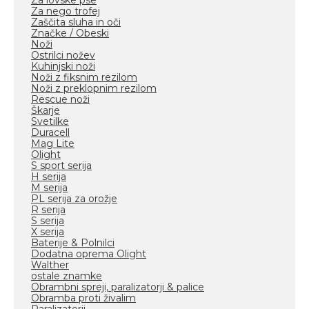
Za lovske pse
Za nego trofej
Zaščita sluha in oči
Značke / Obeski
Noži
Ostrilci nožev
Kuhinjski noži
Noži z fiksnim rezilom
Noži z preklopnim rezilom
Rescue noži
Škarje
Svetilke
Duracell
Mag Lite
Olight
S sport serija
H serija
M serija
PL serija za orožje
R serija
S serija
X serija
Baterije & Polnilci
Dodatna oprema Olight
Walther
ostale znamke
Obrambni spreji, paralizatorji & palice
Obramba proti živalim