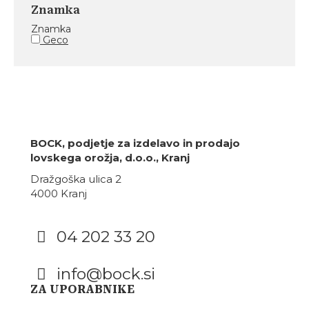
Znamka
Znamka
Geco
BOCK, podjetje za izdelavo in prodajo
lovskega orožja, d.o.o., Kranj
Dražgoška ulica 2
4000 Kranj
04 202 33 20
info@bock.si
Facebook
Instagram
ZA UPORABNIKE