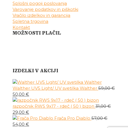
Splošni pogoji poslovanja
Varovanje podatkov in piškotki
Vračilo izdelkov in garancija
Spletna trgovina
Kontakt
MOŽNOSTI PLAČIL
IZDELKI V AKCIJI
Walther UV5 Light/ UV svetilka Walther
59,00
€
Izvirna
Trenutna
50,00
€
cena
cena
je
je:
razpočnik RWS 9x17 - rdeč ( 50 ) bizon
31,00
€
bila:
Izvirna
50,00 €.
Trenutna
29,00
€
59,00 €.
cena
cena
Frača Pro Diablo
57,00
€
je
Izvirna
je:
Trenutna
54,00
€