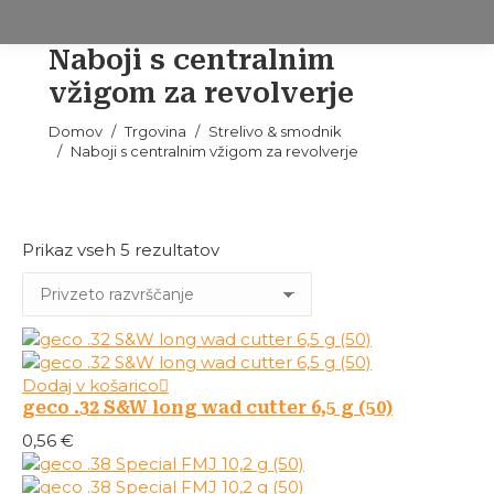
Naboji s centralnim
vžigom za revolverje
Tukaj ste:
Domov
Trgovina
Strelivo & smodnik
Naboji s centralnim vžigom za revolverje
Prikaz vseh 5 rezultatov
Dodaj v košarico
geco .32 S&W long wad cutter 6,5 g (50)
0,56
€