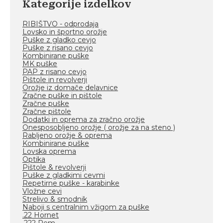
Kategorije izdelkov
RIBIŠTVO - odprodaja
Lovsko in športno orožje
Puške z gladko cevjo
Puške z risano cevjo
Kombinirane puške
MK puške
PAP z risano cevjo
Pištole in revolverji
Orožje iz domače delavnice
Zračne puške in pištole
Zračne puške
Zračne pištole
Dodatki in oprema za zračno orožje
Onesposobljeno orožje ( orožje za na steno )
Rabljeno orožje & oprema
Kombinirane puške
Lovska oprema
Optika
Pištole & revolverji
Puške z gladkimi cevmi
Repetirne puške - karabinke
Vložne cevi
Strelivo & smodnik
Naboji s centralnim vžigom za puške
.22 Hornet