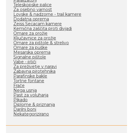
Paralizatorji
Teleskopske palice
Za osebno varnost
Lovske & nadzorne - trail kamere
Dodatna oprema
Zeiss Secacam kamere
Kemična zaščita proti divjadi
Omare za orožje
Ključavnice za orožje
Omare za pištole & strelivo
Omare za puške
Mesarska oprema
Signalne pištole
Vabe - ptiči
Za preživetje v naravi
Zabavna pirotehnika
Parafinske bakle
Tortne fontane
Frače
Nega usnja
Past za voluharja
Pikado
Diplome & priznanja
Darilni boni
Nekategorizirano