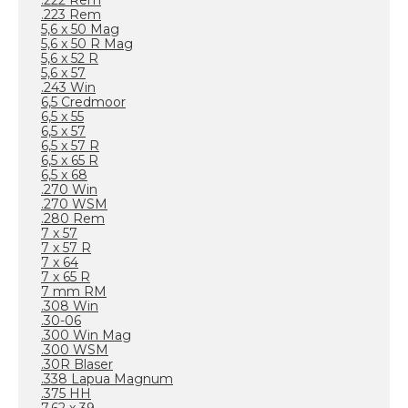
.222 Rem
.223 Rem
5,6 x 50 Mag
5,6 x 50 R Mag
5,6 x 52 R
5,6 x 57
.243 Win
6,5 Credmoor
6,5 x 55
6,5 x 57
6,5 x 57 R
6,5 x 65 R
6,5 x 68
.270 Win
.270 WSM
.280 Rem
7 x 57
7 x 57 R
7 x 64
7 x 65 R
7 mm RM
.308 Win
.30-06
.300 Win Mag
.300 WSM
.30R Blaser
.338 Lapua Magnum
.375 HH