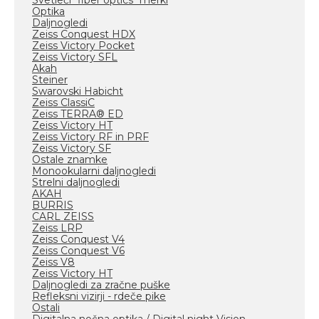
Svetleči "fiber optics" merki
Optika
Daljnogledi
Zeiss Conquest HDX
Zeiss Victory Pocket
Zeiss Victory SFL
Akah
Steiner
Swarovski Habicht
Zeiss ClassiC
Zeiss TERRA® ED
Zeiss Victory HT
Zeiss Victory RF in PRF
Zeiss Victory SF
Ostale znamke
Monookularni daljnogledi
Strelni daljnogledi
AKAH
BURRIS
CARL ZEISS
Zeiss LRP
Zeiss Conquest V4
Zeiss Conquest V6
Zeiss V8
Zeiss Victory HT
Daljnogledi za zračne puške
Refleksni vizirji - rdeče pike
Ostali