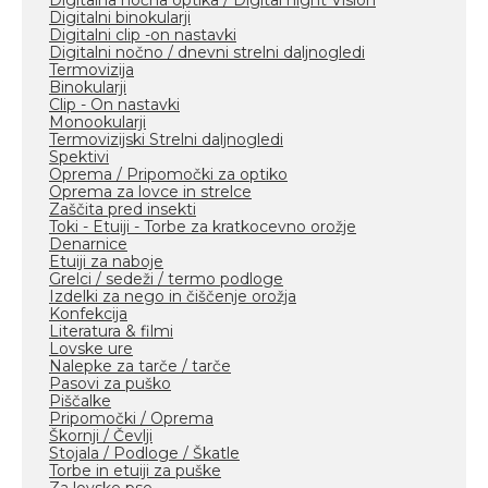
Digitalna nočna optika / Digital night Vision
Digitalni binokularji
Digitalni clip -on nastavki
Digitalni nočno / dnevni strelni daljnogledi
Termovizija
Binokularji
Clip - On nastavki
Monookularji
Termovizijski Strelni daljnogledi
Spektivi
Oprema / Pripomočki za optiko
Oprema za lovce in strelce
Zaščita pred insekti
Toki - Etuiji - Torbe za kratkocevno orožje
Denarnice
Etuiji za naboje
Grelci / sedeži / termo podloge
Izdelki za nego in čiščenje orožja
Konfekcija
Literatura & filmi
Lovske ure
Nalepke za tarče / tarče
Pasovi za puško
Piščalke
Pripomočki / Oprema
Škornji / Čevlji
Stojala / Podloge / Škatle
Torbe in etuiji za puške