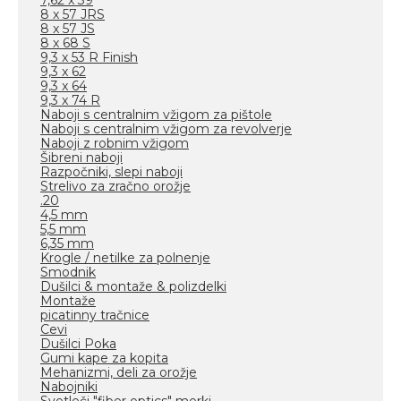
7,62 x 39
8 x 57 JRS
8 x 57 JS
8 x 68 S
9,3 x 53 R Finish
9,3 x 62
9,3 x 64
9,3 x 74 R
Naboji s centralnim vžigom za pištole
Naboji s centralnim vžigom za revolverje
Naboji z robnim vžigom
Šibreni naboji
Razpočniki, slepi naboji
Strelivo za zračno orožje
.20
4,5 mm
5,5 mm
6,35 mm
Krogle / netilke za polnenje
Smodnik
Dušilci & montaže & polizdelki
Montaže
picatinny tračnice
Cevi
Dušilci Poka
Gumi kape za kopita
Mehanizmi, deli za orožje
Nabojniki