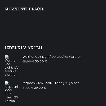
MOŽNOSTI PLAČIL
IZDELKI V AKCIJI
Walther UV5 Light/ UV svetilka Walther
Izvirna
Trenutna
59,00
€
50,00
€
cena
cena
je
je:
bila:
50,00 €.
59,00 €.
razpočnik RWS 9x17 - rdeč ( 50 ) bizon
Izvirna
Trenutna
31,00
€
29,00
€
cena
cena
je
je:
bila:
29,00 €.
31,00 €.