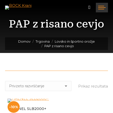
PAP z risano cevjo
Tukaj ste:
Domov
Trgovina
Lovsko in športno orožje
PAP z risano cevjo
Prikaz rezultata
-10%
HAENEL SLB2000+