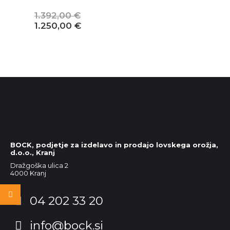
1.392,00
€
Izvirna
Trenutna
1.250,00
€
cena
cena
je
je:
bila:
1.250,00 €.
1.392,00 €.
BOCK, podjetje za izdelavo in prodajo lovskega orožja,
d.o.o., Kranj
Dražgoška ulica 2
4000 Kranj
04 202 33 20
info@bock.si