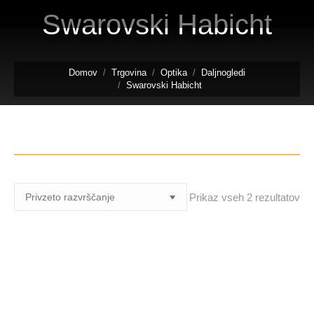
Swarovski Habicht
Tukaj ste:
Domov
Trgovina
Optika
Daljnogledi
Swarovski Habicht
Prikaz vseh 2 rezultatov
Habicht 10x42W GA
Habicht 7×42 GA
1.279,00
€
1.199,00
€