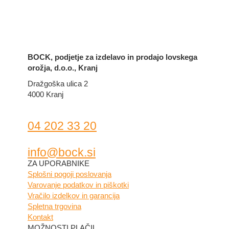
BOCK, podjetje za izdelavo in prodajo lovskega
orožja, d.o.o., Kranj
Dražgoška ulica 2
4000 Kranj
04 202 33 20
info@bock.si
Facebook
Instagram
ZA UPORABNIKE
Splošni pogoji poslovanja
Varovanje podatkov in piškotki
Vračilo izdelkov in garancija
Spletna trgovina
Kontakt
MOŽNOSTI PLAČIL